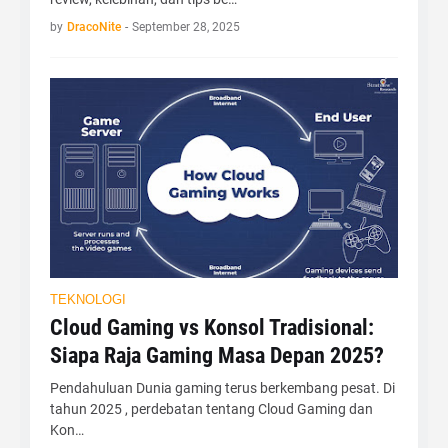
by
DracoNite
-
September 28, 2025
TEKNOLOGI
Cloud Gaming vs Konsol Tradisional:
Siapa Raja Gaming Masa Depan 2025?
Pendahuluan Dunia gaming terus berkembang pesat. Di
tahun 2025 , perdebatan tentang Cloud Gaming dan
Kon…