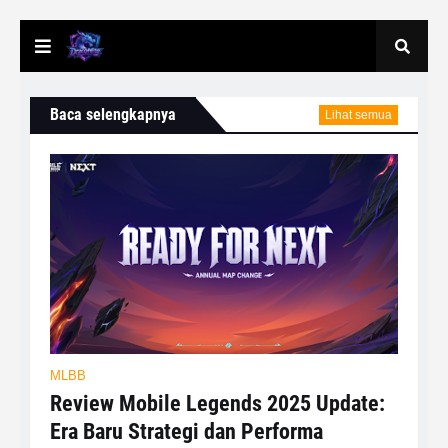
Baca selengkapnya
Lihat semua
MLBB
Review Mobile Legends 2025 Update:
Era Baru Strategi dan Performa