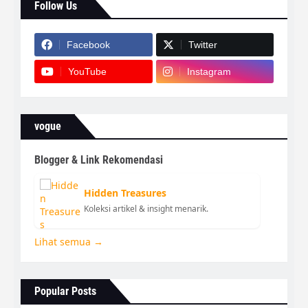
Follow Us
Facebook
Twitter
YouTube
Instagram
vogue
Blogger & Link Rekomendasi
Hidden Treasures
Koleksi artikel & insight menarik.
Lihat semua →
Popular Posts